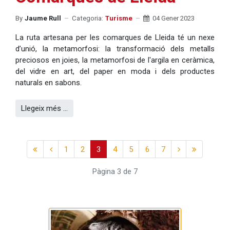
By
Jaume Rull
Categoria:
Turisme
04 Gener 2023
La ruta artesana per les comarques de Lleida té un nexe
d’unió, la metamorfosi: la transformació dels metalls
preciosos en joies, la metamorfosi de l'argila en ceràmica,
del vidre en art, del paper en moda i dels productes
naturals en sabons.
Llegeix més …
1
2
3
4
5
6
7
Pàgina 3 de 7