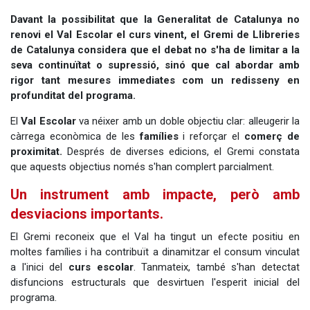
Davant la possibilitat que la Generalitat de Catalunya no
renovi el Val Escolar el curs vinent, el Gremi de Llibreries
de Catalunya considera que el debat no s'ha de limitar a la
seva continuïtat o supressió, sinó que cal abordar amb
rigor tant mesures immediates com un redisseny en
profunditat del programa.
El
Val Escolar
va néixer amb un doble objectiu clar: alleugerir la
càrrega econòmica de les
famílies
i reforçar el
comerç de
proximitat.
Després de diverses edicions, el Gremi constata
que aquests objectius només s'han complert parcialment.
Un instrument amb impacte, però amb
desviacions importants.
El Gremi reconeix que el Val ha tingut un efecte positiu en
moltes famílies i ha contribuït a dinamitzar el consum vinculat
a l'inici del
curs escolar
. Tanmateix, també s'han detectat
disfuncions estructurals que desvirtuen l'esperit inicial del
programa.