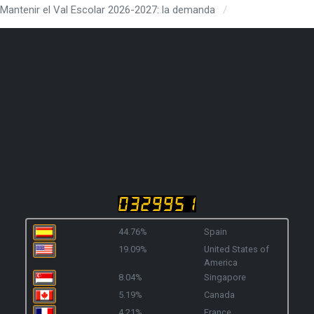
Mantenir el Val Escolar 2026-2027: la demanda
44.76%
Spain
19.09%
United States of
America
8.04%
Singapore
5.19%
Canada
4.21%
France