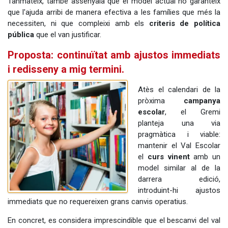
Tanmateix, també assenyala que el model actual no garanteix
que l'ajuda arribi de manera efectiva a les famílies que més la
necessiten, ni que compleixi amb els
criteris de política
pública
que el van justificar.
Proposta: continuïtat amb ajustos immediats
i redisseny a mig termini.
Atès el calendari de la
pròxima
campanya
escolar
, el Gremi
planteja una via
pragmàtica i viable:
mantenir el Val Escolar
el
curs vinent
amb un
model similar al de la
darrera edició,
introduint-hi ajustos
immediats que no requereixen grans canvis operatius.
En concret, es considera imprescindible que el bescanvi del val