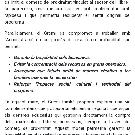
es limiti al
comerç de proximitat
vinculat al
sector del llibre i
la papereria,
una mesura que es pot implementar amb
rapidesa i que permetria recuperar el sentit original del
programa.
Paral·lelament, el Gremi es compromet a treballar amb
l'Administració en un procés de revisió en profunditat que
permeti:
Garantir la traçabilitat dels bescanvis.
Evitar la concentració dels recursos en grans operadors.
Assegurar que l'ajuda arribi de manera efectiva a les
famílies que més la necessiten.
Reforçar l'impacte social, cultural i territorial del
programa.
En aquest marc, el Gremi també proposa explorar una via
complementària que pot aportar eficiència i equitat: que siguin
els
centres educatius
qui gestionin directament la compra
dels
materials i llibres
necessaris, sempre a través del
comerç de proximitat. Aquest model permetria garantir la
traçabilitat, ajustar millor les compres a les necessitats reals i