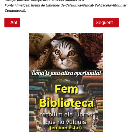
Fonts i Imatges: Gremi de Llibreries de Catalunya/Gencat-Val Escolar/Monmar
Comunicació.
Article anterior: “Dia del Diable” el Vendrell 9 de maig 2026
Article següent: 
Ant
Següent