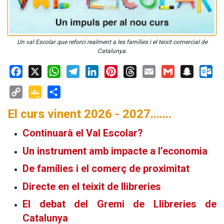
Un val Escolar que reforci realment a les famílies i el teixit comercial de
Catalunya.
Facebook
X
WhatsApp
Telegram
LinkedIn
Pinterest
Threads
Email
Gmail
Snapchat
Outloo
Copy
Google
Share
El curs vinent 2026 - 2027.......
Link
Classroom
Continuarà el Val Escolar?
Un instrument amb impacte a l’economia
De famílies i el comerç de proximitat
Directe en el teixit de llibreries
El debat del Gremi de Llibreries de
Catalunya