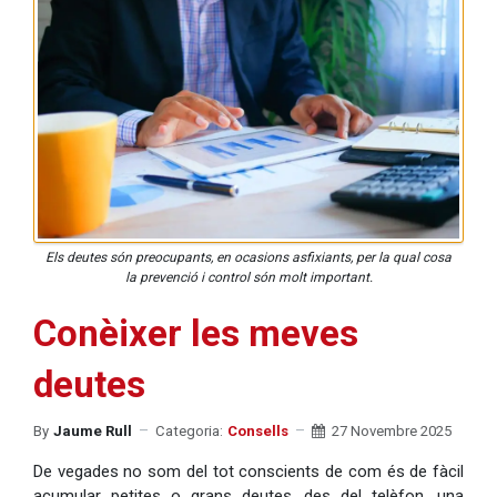
Els deutes són preocupants, en ocasions asfixiants, per la qual cosa
la prevenció i control són molt important.
Conèixer les meves
deutes
By
Jaume Rull
Categoria:
Consells
27 Novembre 2025
De vegades no som del tot conscients de com és de fàcil
acumular petites o grans deutes, des del telèfon, una