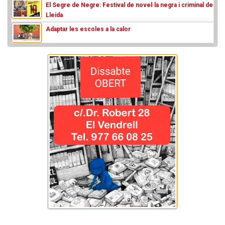
El Segre de Negre: Festival de novel·la negra i criminal de
Lleida
Adaptar les escoles a la calor