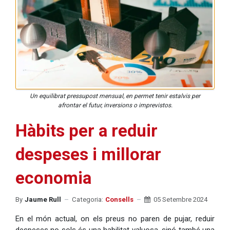
Un equilibrat pressupost mensual, en permet tenir estalvis per
afrontar el futur, inversions o imprevistos.
Hàbits per a reduir
despeses i millorar
economia
By
Jaume Rull
Categoria:
Consells
05 Setembre 2024
En el món actual, on els preus no paren de pujar, reduir
despeses no sols és una habilitat valuosa, sinó també una