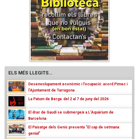
ELS MÉS LLEGITS...
Desenvolupament econòmic i l’ocupació: acord Pimec i
l’Ajuntament de Tarragona
La Patum de Berga: del 2 al 7 de juny del 2026
El drac de Gaudí se submergeix a L’Aquàrium de
Barcelona
El Paisatge dels Genis presenta "El cap de setmana
genial"