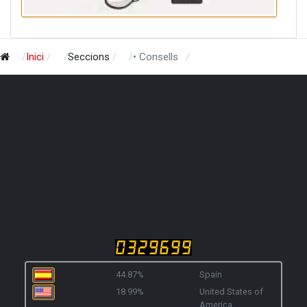
Inici
Seccions
• Consells
44.87%
Spain
18.99%
United States of
America