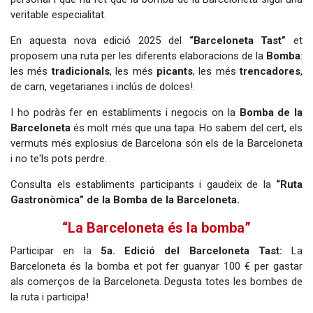
veritable especialitat.
En aquesta nova edició 2025 del
“Barceloneta Tast”
et
proposem una ruta per les diferents elaboracions de la
Bomba
:
les més
tradicionals
, les més
picants
, les més
trencadores
,
de carn, vegetarianes i inclús de dolces!.
I ho podràs fer en establiments i negocis on la
Bomba de la
Barceloneta
és molt més que una tapa. Ho sabem del cert, els
vermuts més explosius de Barcelona són els de la Barceloneta
i no te'ls pots perdre.
Consulta els establiments participants i gaudeix de la
“Ruta
Gastronòmica” de la Bomba de la Barceloneta.
“La Barceloneta és la bomba”
Participar en la
5a. Edició del Barceloneta Tast:
La
Barceloneta és la bomba et pot fer guanyar 100 € per gastar
als comerços de la Barceloneta. Degusta totes les bombes de
la ruta i participa!