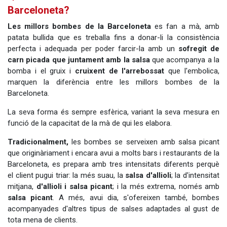
Barceloneta?
Les millors bombes de la Barceloneta
es fan a mà, amb
patata bullida que es treballa fins a donar-li la consistència
perfecta i adequada per poder farcir-la amb un
sofregit de
carn picada que juntament amb la salsa
que acompanya a la
bomba i el gruix i
cruixent de l'arrebossat
que l'embolica,
marquen la diferència entre les millors bombes de la
Barceloneta.
La seva forma és sempre esfèrica, variant la seva mesura en
funció de la capacitat de la mà de qui les elabora.
Tradicionalment,
les bombes se serveixen amb salsa picant
que originàriament i encara avui a molts bars i restaurants de la
Barceloneta, es prepara amb tres intensitats diferents perquè
el client pugui triar: la més suau, la
salsa d'allioli
; la d'intensitat
mitjana,
d'allioli i
salsa picant
; i la més extrema, només amb
salsa picant
. A més, avui dia, s'ofereixen també, bombes
acompanyades d'altres tipus de salses adaptades al gust de
tota mena de clients.