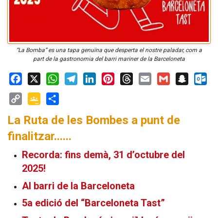
“La Bomba” es una tapa genuïna que desperta el nostre paladar, com a
part de la gastronomia del barri mariner de la Barceloneta
Facebook
X
WhatsApp
Telegram
LinkedIn
Pinterest
Threads
Email
Gmail
Snapchat
Outloo
Copy
Google
Share
La Ruta de les Bombes a punt de
Link
Classroom
finalitzar......
Recorda: fins demà, 31 d’octubre del
2025!
Al barri de la Barceloneta
5a edició del “Barceloneta Tast”