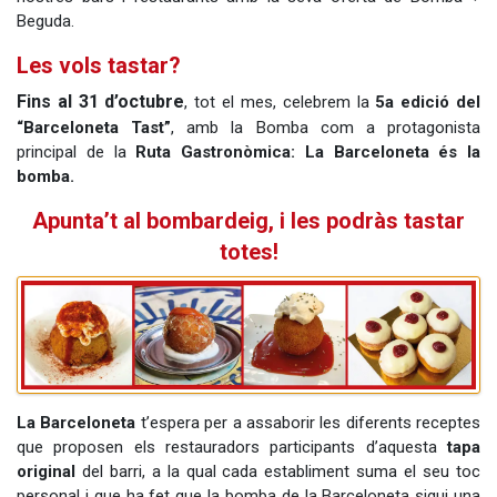
Beguda.
Les vols tastar?
Fins al 31 d’octubre
, tot el mes, celebrem la
5a edició del
“Barceloneta Tast”
, amb la Bomba com a protagonista
principal de la
Ruta Gastronòmica: La Barceloneta és la
bomba.
Apunta’t al bombardeig, i les podràs tastar
totes!
La Barceloneta
t’espera per a assaborir les diferents receptes
que proposen els restauradors participants d’aquesta
tapa
original
del barri, a la qual cada establiment suma el seu toc
personal i que ha fet que la bomba de la Barceloneta sigui una