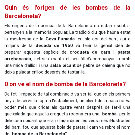
Quin és l'origen de les bombes de la
Barceloneta?
Els orígens de la bomba de la Barceloneta no estan escrits i
pertanyen a la memòria popular. La tradició diu que hauria estat
la mestressa de la
Cova Fumada
, en ple cor del barri, qui a
mitjans de la
dècada de 1950
va tenir la genial idea de
preparar aquesta espècie de
croqueta de carn i patata
arrebossada
, i el seu marit i el seu fill d'acompanyar-la amb
una mica d'allioli i una
salsa picant
de pebre de caiena que no
deixa paladar enlloc després de tastar-la.
D'on ve el nom de bomba de la Barceloneta?
De fet, l'impacte de tal combinació va ser tal que en els primers
anys de servir la tapa a l'establiment, un client de la casa no va
poder més que cridar als quatre vents després de fer-li una
queixalada que aquella croqueta rodona era una
"bomba"
per lo
deliciosa i picant que era i d'aquí diuen les veus més il·lustrades
del barri, fou que aquesta bola de patata i carn va rebre el nom
de
"bomba de la Barceloneta".