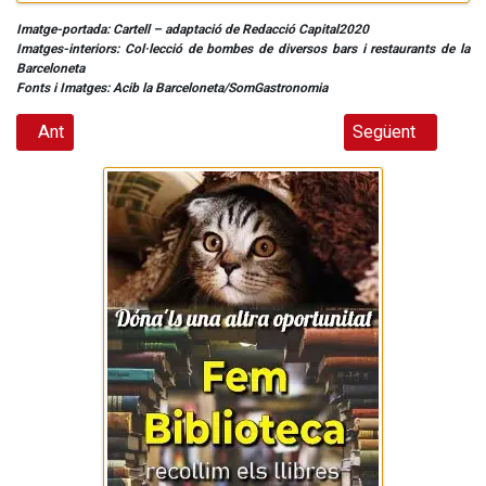
Imatge-portada: Cartell – adaptació de Redacció Capital2020
Imatges-interiors: Col·lecció de bombes de diversos bars i restaurants de la
Barceloneta
Fonts i Imatges: Acib la Barceloneta/SomGastronomia
Article anterior: La Bisbal del Penedès i Jornada de l’Oli d’Ol
Article següent: 
Ant
Següent