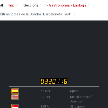
Inici
Seccions
• Gastronomia - Enologia
Últims 2 dies de la Bomba “Barceloneta Tast”
44.68%
Spain
19.11%
United States of
America
8.03%
Singapore