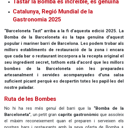
Tastar la Bomba és increïble, és genuïna
Catalunya, Regió Mundial de la
Gastronomia 2025
“Barceloneta Tast” arriba a la fi d’aquesta edició 2025. La
Bomba de la Barceloneta és la tapa genuïna d'aquest
popular i mariner barri de Barcelona. Les podem trobar als
millors establiments de restauració de la zona i encara
que cada bar o restaurant incorpora a la recepta original el
seu ingredient secret, tothom està d'acord que les millors
bombes de la Barceloneta són les preparades
artesanalment i servides acompanyades d'una salsa
suficient picant perquè es despertin totes les papil·les del
nostre paladar.
Ruta de les Bombes
No hi ha res més genuí del barri que la
“Bomba de la
Barceloneta”
, un petit gran
capritx gastronòmic
que assoleix
el màxim reconeixement quan el preparen i serveixen els
nostres bars i restaurants amb la seva oferta de Bomba +