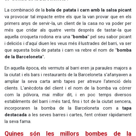
La combinació de la
bola de patata i carn amb la salsa picant
va provocar tal impacte entre els que la van provar que en els
primers anys de servir-la, un client de la casa no va poder per
més que cridar als quatre vents després de tastar-la que
aquella croqueta rodona era una
"bomba"
pel seu sabor picant
i deliciós i d'aquí diuen les veus més il·lustrades del barri, va ser
que aquesta bola de patata i carn va rebre el nom de
"bomba
de la Barceloneta".
En aquella època, els vermuts al barri eren ja paraules majors a
la ciutat i els bars i restaurants de la Barceloneta s'afanyaven a
ampliar la seva carta amb tapes per atreure l'atenció dels
clients. L'anècdota del client i el nom de la bomba va córrer
com la pólvora, mai millor dit, i en poc temps diversos
establiments del barri i més tard, fins i tot de la ciutat sencera,
incorporaren la bomba de la Barceloneta com a
tapa
destacada
a les seves barres i cartes, fent créixer ràpidament
la seva fama.
Quines són les millors bombes de la