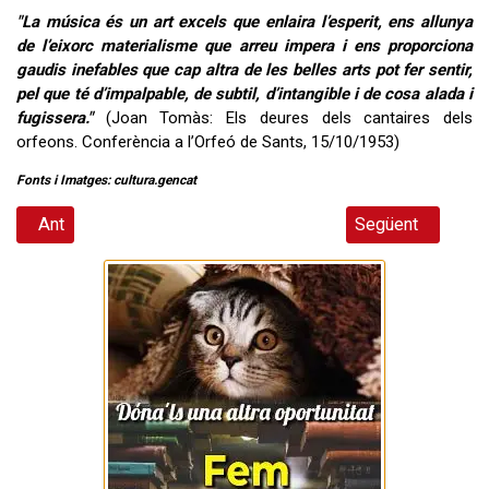
"La música és un art excels que enlaira l’esperit, ens allunya
de l’eixorc materialisme que arreu impera i ens proporciona
gaudis inefables que cap altra de les belles arts pot fer sentir,
pel que té d’impalpable, de subtil, d’intangible i de cosa alada i
fugissera."
(Joan Tomàs: Els deures dels cantaires dels
orfeons. Conferència a l’Orfeó de Sants, 15/10/1953)
Fonts i Imatges: cultura.gencat
Article anterior: Per què la Terra té estacions?
Article següent: 
Ant
Següent