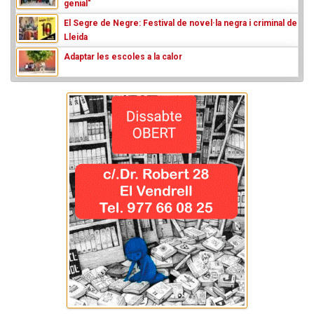
genial"
El Segre de Negre: Festival de novel·la negra i criminal de
Lleida
Adaptar les escoles a la calor