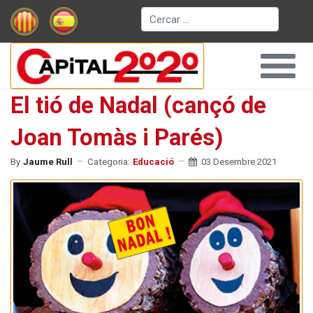
Cerca
El tió de Nadal (cançó de
Joan Tomàs i Parés)
By
Jaume Rull
Categoria:
Educació
03 Desembre 2021