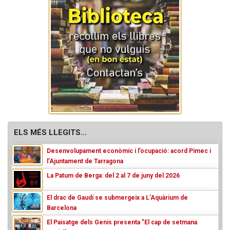
ELS MÉS LLEGITS...
Desenvolupament econòmic i l’ocupació: acord Pimec i
l’Ajuntament de Tarragona
La Patum de Berga: del 2 al 7 de juny del 2026
El drac de Gaudí se submergeix a L’Aquàrium de
Barcelona
El Paisatge dels Genis presenta "El cap de setmana