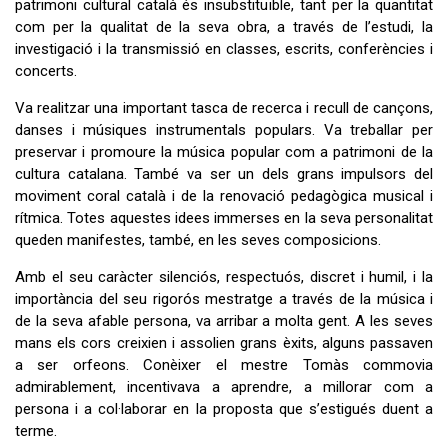
patrimoni cultural català és insubstituïble, tant per la quantitat
com per la qualitat de la seva obra, a través de l’estudi, la
investigació i la transmissió en classes, escrits, conferències i
concerts.
Va realitzar una important tasca de recerca i recull de cançons,
danses i músiques instrumentals populars. Va treballar per
preservar i promoure la música popular com a patrimoni de la
cultura catalana. També va ser un dels grans impulsors del
moviment coral català i de la renovació pedagògica musical i
rítmica. Totes aquestes idees immerses en la seva personalitat
queden manifestes, també, en les seves composicions.
Amb el seu caràcter silenciós, respectuós, discret i humil, i la
importància del seu rigorós mestratge a través de la música i
de la seva afable persona, va arribar a molta gent. A les seves
mans els cors creixien i assolien grans èxits, alguns passaven
a ser orfeons. Conèixer el mestre Tomàs commovia
admirablement, incentivava a aprendre, a millorar com a
persona i a col·laborar en la proposta que s’estigués duent a
terme.