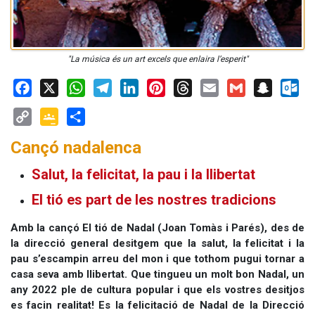
"La música és un art excels que enlaira l’esperit"
Facebook
X
WhatsApp
Telegram
LinkedIn
Pinterest
Threads
Email
Gmail
Snapchat
Outloo
Copy
Google
Share
Cançó nadalenca
Link
Classroom
Salut, la felicitat, la pau i la llibertat
El tió es part de les nostres tradicions
Amb la cançó El tió de Nadal (Joan Tomàs i Parés), des de
la direcció general desitgem que la salut, la felicitat i la
pau s’escampin arreu del mon i que tothom pugui tornar a
casa seva amb llibertat. Que tingueu un molt bon Nadal, un
any 2022 ple de cultura popular i que els vostres desitjos
es facin realitat! Es la felicitació de Nadal de la Direcció