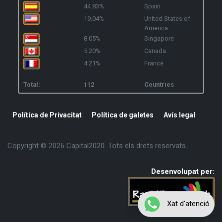
44.83%
Spain
19.04%
United States of
America
8.05%
Singapore
5.20%
Canada
4.21%
France
Total:
112
Countries
Política de Privacitat
Política de galetes
Avís legal
Copyright © 2026 Capital2020. Tots els drets reservats.
Desenvolupat per:
Xat d'atenció