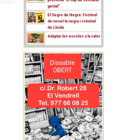
genial"
El Segre de Negre: Festival
de novel·la negra i criminal
de Lleida
Adaptar les escoles a la calor