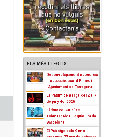
ELS MÉS LLEGITS...
Desenvolupament econòmic
i l’ocupació: acord Pimec i
l’Ajuntament de Tarragona
La Patum de Berga: del 2 al 7
de juny del 2026
El drac de Gaudí se
submergeix a L’Aquàrium de
Barcelona
El Paisatge dels Genis
presenta "El cap de setmana