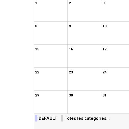
1
2
3
8
9
10
15
16
17
22
23
24
29
30
31
DEFAULT
Totes les categories...