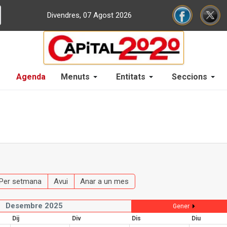
Divendres, 07 Agost 2026
Agenda
Menuts
Entitats
Seccions
Per setmana
Avui
Anar a un mes
Desembre 2025
Gener
Dij
Div
Dis
Diu