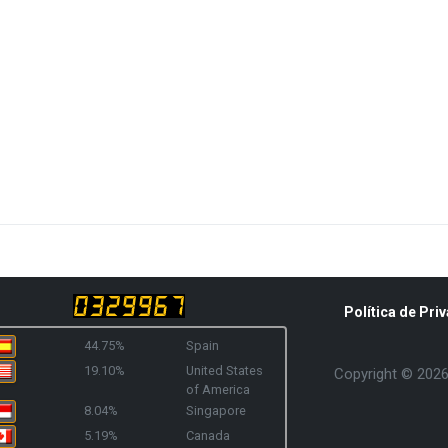
Política de Priv
44.75%
Spain
19.10%
United States
Copyright © 2026 
of America
8.04%
Singapore
5.19%
Canada