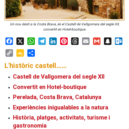
Un nou destí a la Costa Brava, és el Castell de Vallgomera del segle XII,
convertit en Hotel-boutique.
Facebook
X
WhatsApp
Telegram
LinkedIn
Pinterest
Threads
Email
Gmail
Snapchat
Outloo
Copy
Google
Share
L'històric castell……
Link
Classroom
Castell de Vallgomera del segle XII
Convertit en Hotel-boutique
Perelada, Costa Brava, Catalunya
Experiències inigualables a la natura
Història, platges, activitats, turisme i
gastronomia