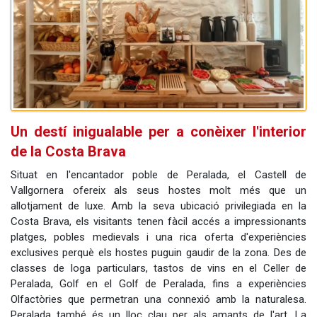
Un destí inigualable per a conèixer l'interior
de la Costa Brava
Situat en l'encantador poble de Peralada, el Castell de
Vallgornera ofereix als seus hostes molt més que un
allotjament de luxe. Amb la seva ubicació privilegiada en la
Costa Brava, els visitants tenen fàcil accés a impressionants
platges, pobles medievals i una rica oferta d'experiències
exclusives perquè els hostes puguin gaudir de la zona. Des de
classes de Ioga particulars, tastos de vins en el Celler de
Peralada, Golf en el Golf de Peralada, fins a experiències
Olfactòries que permetran una connexió amb la naturalesa.
Peralada també és un lloc clau per als amants de l'art. La