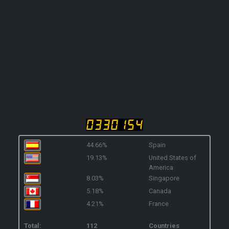
44.66%
Spain
19.13%
United States of
America
8.03%
Singapore
5.18%
Canada
4.21%
France
Total:
112
Countries