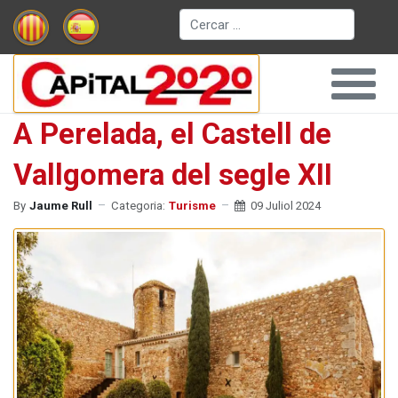
Cerca
A Perelada, el Castell de
Vallgomera del segle XII
By
Jaume Rull
Categoria:
Turisme
09 Juliol 2024