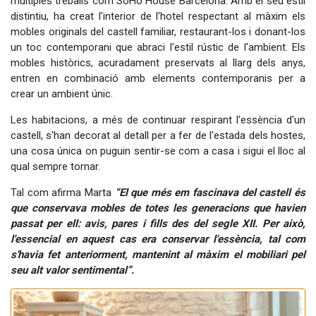
múltiples treballs com SoHo House Barcelona. Amb el seu estil
distintiu, ha creat l'interior de l'hotel respectant al màxim els
mobles originals del castell familiar, restaurant-los i donant-los
un toc contemporani que abraci l'estil rústic de l'ambient. Els
mobles històrics, acuradament preservats al llarg dels anys,
entren en combinació amb elements contemporanis per a
crear un ambient únic.
Les habitacions, a més de continuar respirant l'essència d'un
castell, s'han decorat al detall per a fer de l'estada dels hostes,
una cosa única on puguin sentir-se com a casa i sigui el lloc al
qual sempre tornar.
Tal com afirma Marta
“El que més em fascinava del castell és
que conservava mobles de totes les generacions que havien
passat per ell: avis, pares i fills des del segle XII. Per això,
l'essencial en aquest cas era conservar l'essència, tal com
s'havia fet anteriorment, mantenint al màxim el mobiliari pel
seu alt valor sentimental”.