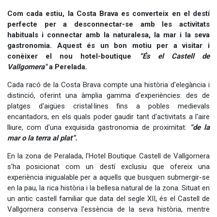
Com cada estiu, la Costa Brava es converteix en el destí
perfecte per a desconnectar-se amb les activitats
habituals i connectar amb la naturalesa, la mar i la seva
gastronomia. Aquest és un bon motiu per a visitar i
conèixer el nou hotel-boutique
“És el Castell de
Vallgomera"
a Perelada.
Cada racó de la Costa Brava compte una història d'elegància i
distinció, oferint una àmplia gamma d'experiències: des de
platges d'aigües cristal·lines fins a pobles medievals
encantadors, en els quals poder gaudir tant d'activitats a l'aire
lliure, com d'una exquisida gastronomia de proximitat:
“de la
mar o la terra al plat”.
En la zona de Peralada, l'Hotel Boutique Castell de Vallgornera
s'ha posicionat com un destí exclusiu que ofereix una
experiència inigualable per a aquells que busquen submergir-se
en la pau, la rica història i la bellesa natural de la zona. Situat en
un antic castell familiar que data del segle XII, és el Castell de
Vallgornera conserva l'essència de la seva història, mentre