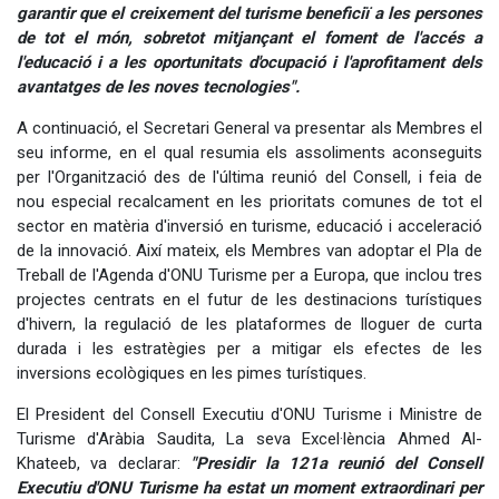
garantir que el creixement del turisme beneficiï a les persones
de tot el món, sobretot mitjançant el foment de l'accés a
l'educació i a les oportunitats d'ocupació i l'aprofitament dels
avantatges de les noves tecnologies".
A continuació, el Secretari General va presentar als Membres el
seu informe, en el qual resumia els assoliments aconseguits
per l'Organització des de l'última reunió del Consell, i feia de
nou especial recalcament en les prioritats comunes de tot el
sector en matèria d'inversió en turisme, educació i acceleració
de la innovació. Així mateix, els Membres van adoptar el Pla de
Treball de l'Agenda d'ONU Turisme per a Europa, que inclou tres
projectes centrats en el futur de les destinacions turístiques
d'hivern, la regulació de les plataformes de lloguer de curta
durada i les estratègies per a mitigar els efectes de les
inversions ecològiques en les pimes turístiques.
El President del Consell Executiu d'ONU Turisme i Ministre de
Turisme d'Aràbia Saudita, La seva Excel·lència Ahmed Al-
Khateeb, va declarar:
"Presidir la 121a reunió del Consell
Executiu d'ONU Turisme ha estat un moment extraordinari per