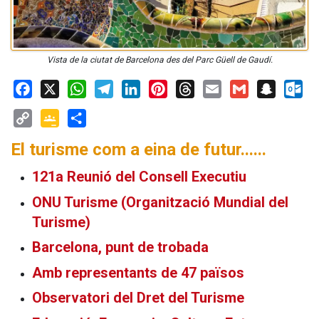
Vista de la ciutat de Barcelona des del Parc Güell de Gaudí.
Facebook
X
WhatsApp
Telegram
LinkedIn
Pinterest
Threads
Email
Gmail
Snapchat
Outloo
Copy
Google
Share
El turisme com a eina de futur......
Link
Classroom
121a Reunió del Consell Executiu
ONU Turisme (Organització Mundial del
Turisme)
Barcelona, punt de trobada
Amb representants de 47 països
Observatori del Dret del Turisme