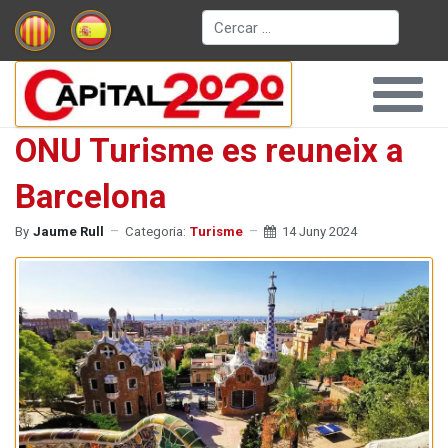
Cerca
ONU Turisme es reuneix a
Barcelona
By
Jaume Rull
Categoria:
Turisme
14 Juny 2024