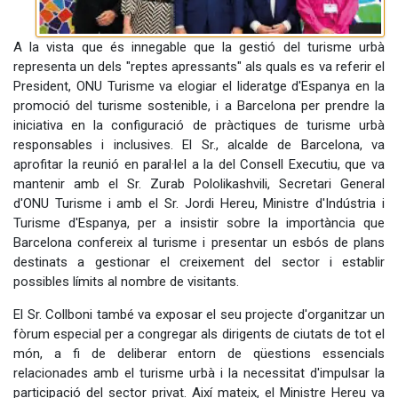
A la vista que és innegable que la gestió del turisme urbà
representa un dels "reptes apressants" als quals es va referir el
President, ONU Turisme va elogiar el lideratge d'Espanya en la
promoció del turisme sostenible, i a Barcelona per prendre la
iniciativa en la configuració de pràctiques de turisme urbà
responsables i inclusives. El Sr., alcalde de Barcelona, va
aprofitar la reunió en paral·lel a la del Consell Executiu, que va
mantenir amb el Sr. Zurab Pololikashvili, Secretari General
d'ONU Turisme i amb el Sr. Jordi Hereu, Ministre d'Indústria i
Turisme d'Espanya, per a insistir sobre la importància que
Barcelona confereix al turisme i presentar un esbós de plans
destinats a gestionar el creixement del sector i establir
possibles límits al nombre de visitants.
El Sr. Collboni també va exposar el seu projecte d'organitzar un
fòrum especial per a congregar als dirigents de ciutats de tot el
món, a fi de deliberar entorn de qüestions essencials
relacionades amb el turisme urbà i la necessitat d'impulsar la
participació del sector privat. Així mateix, el Ministre Hereu va