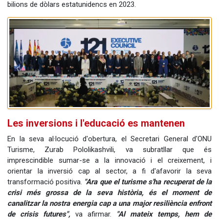
bilions de dòlars estatunidencs en 2023.
Les inversions i l'educació es mantenen
En la seva al·locució d'obertura, el Secretari General d'ONU
Turisme, Zurab Pololikashvili, va subratllar que és
imprescindible sumar-se a la innovació i el creixement, i
orientar la inversió cap al sector, a fi d'afavorir la seva
transformació positiva.
"Ara que el turisme s'ha recuperat de la
crisi més grossa de la seva història, és el moment de
canalitzar la nostra energia cap a una major resiliència enfront
de crisis futures",
va afirmar.
"Al mateix temps, hem de