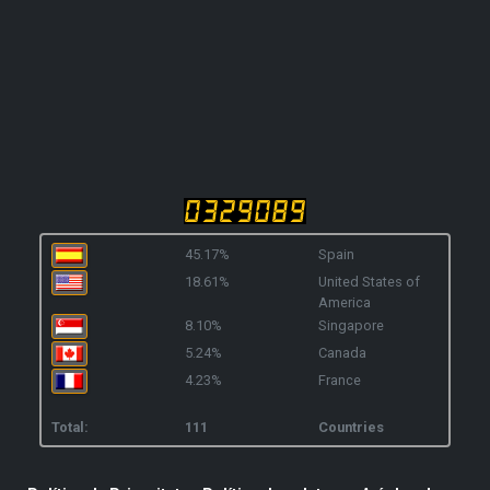
45.17%
Spain
18.61%
United States of
America
8.10%
Singapore
5.24%
Canada
4.23%
France
Total:
111
Countries