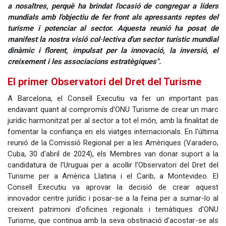
a nosaltres, perquè ha brindat l'ocasió de congregar a líders
mundials amb l'objectiu de fer front als apressants reptes del
turisme i potenciar al sector. Aquesta reunió ha posat de
manifest la nostra visió col·lectiva d'un sector turístic mundial
dinàmic i florent, impulsat per la innovació, la inversió, el
creixement i les associacions estratègiques".
El primer Observatori del Dret del Turisme
A Barcelona, el Consell Executiu va fer un important pas
endavant quant al compromís d'ONU Turisme de crear un marc
jurídic harmonitzat per al sector a tot el món, amb la finalitat de
fomentar la confiança en els viatges internacionals. En l'última
reunió de la Comissió Regional per a les Amèriques (Varadero,
Cuba, 30 d'abril de 2024), els Membres van donar suport a la
candidatura de l'Uruguai per a acollir l'Observatori del Dret del
Turisme per a Amèrica Llatina i el Carib, a Montevideo. El
Consell Executiu va aprovar la decisió de crear aquest
innovador centre jurídic i posar-se a la feina per a sumar-lo al
creixent patrimoni d'oficines regionals i temàtiques d'ONU
Turisme, que continua amb la seva obstinació d'acostar-se als