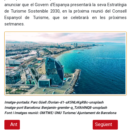
anunciar que el Govern d'Espanya presentarà la seva Estratègia
de Turisme Sostenible 2030, en la pròxima reunió del Consell
Espanyol de Turisme, que se celebrarà en les pròximes
setmanes.
Imatge-portada: Parc Güell /Dorian-d1-aX5NLrKgRBc-unsplash
Imatge-port Barcelona: Benjamin-gremler-q_TzfAt4NQ8-unsplash
Font i Imatges reunió: OMTWE/ ONU Turisme/ Ajuntament de Barcelona
Article anterior: Rumbus i La Garrotxa, terra de volcans
Article següent: 
Ant
Següent