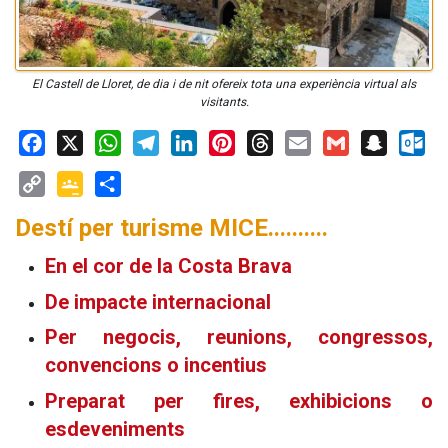
El Castell de Lloret, de dia i de nit ofereix tota una experiència virtual als
visitants.
Facebook
X
WhatsApp
Telegram
LinkedIn
Pinterest
Threads
Email
Gmail
Snapchat
Outloo
Copy
Google
Share
Destí per turisme MICE..........
Link
Classroom
En el cor de la Costa Brava
De impacte internacional
Per negocis, reunions, congressos,
convencions o incentius
Preparat per fires, exhibicions o
esdeveniments