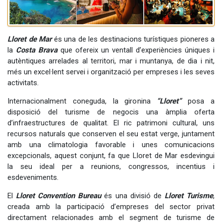
Lloret de Mar
és una de les destinacions turístiques pioneres a
la
Costa Brava
que ofereix un ventall d’experiències úniques i
autèntiques arrelades al territori, mar i muntanya, de dia i nit,
més un excel·lent servei i organització per empreses i les seves
activitats.
Internacionalment coneguda, la gironina
“Lloret”
posa a
disposició del turisme de negocis una àmplia oferta
d’infraestructures de qualitat. El ric patrimoni cultural, uns
recursos naturals que conserven el seu estat verge, juntament
amb una climatologia favorable i unes comunicacions
excepcionals, aquest conjunt, fa que Lloret de Mar esdevingui
la seu ideal per a reunions, congressos, incentius i
esdeveniments.
El
Lloret Convention Bureau
és una divisió de
Lloret Turisme
,
creada amb la participació d’empreses del sector privat
directament relacionades amb el segment de turisme de