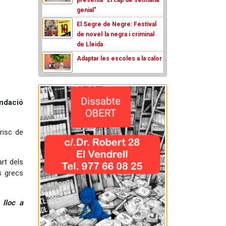
genial"
El Segre de Negre: Festival
de novel·la negra i criminal
de Lleida
Adaptar les escoles a la calor
ndació
risc de
rt dels
s grecs
 lloc a