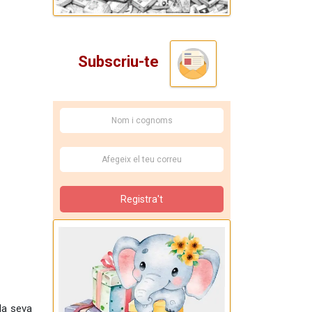
Subscriu-te
Registra't
 la seva