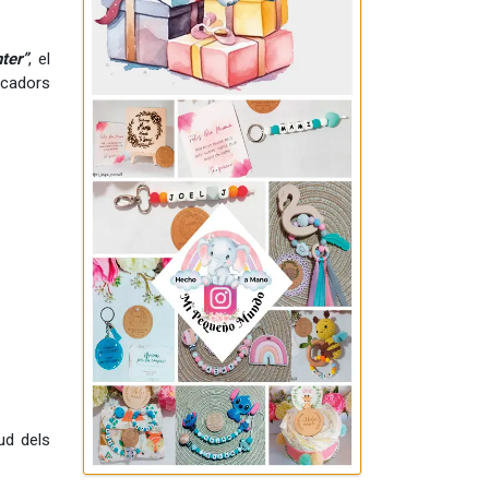
ter”
, el
dicadors
ud dels