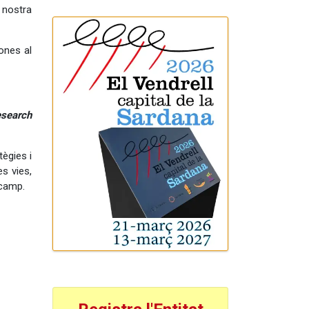
 nostra
ones al
esearch
ègies i
s vies,
 camp.