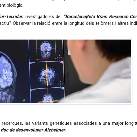
nt biològic.
r-Teixidor,
investigadores del
“Barcelonaβeta Brain Research Cen
ectiu? Observar la relació entre la longitud dels telòmers i altres in
 recerques, les variants genètiques associades a una major longit
risc de desenvolupar Alzheimer.