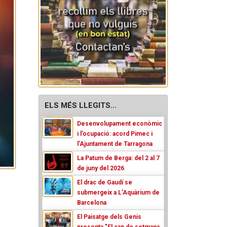
ELS MÉS LLEGITS...
Desenvolupament econòmic
i l’ocupació: acord Pimec i
l’Ajuntament de Tarragona
La Patum de Berga: del 2 al 7
de juny del 2026
El drac de Gaudí se
submergeix a L’Aquàrium de
Barcelona
El Paisatge dels Genis
presenta "El cap de setmana