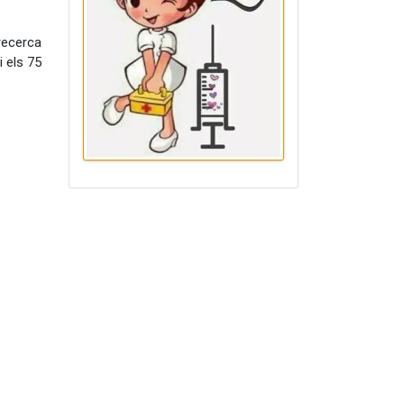
 recerca
 els 75