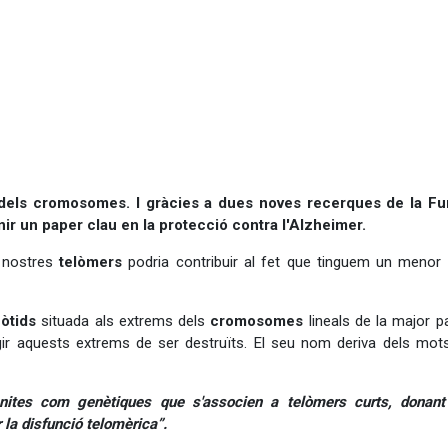
 dels cromosomes. I gràcies a dues noves recerques de la Fu
ir un paper clau en la protecció contra l'Alzheimer.
s nostres
telòmers
podria contribuir al fet que tinguem un menor 
òtids
situada als extrems dels
cromosomes
lineals de la major pa
gir aquests extrems de ser destruïts. El seu nom deriva dels mot
ènites com genètiques que s'associen a telòmers curts, donant
 la disfunció telomèrica”.