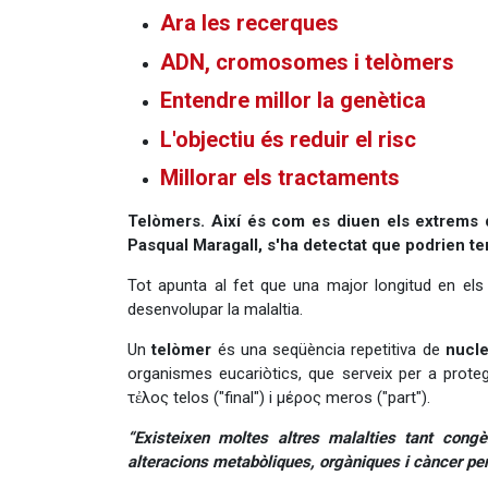
Ara les recerques
ADN, cromosomes i telòmers
Entendre millor la genètica
L'objectiu és reduir el risc
Millorar els tractaments
Telòmers. Així és com es diuen els extrems
Pasqual Maragall, s'ha detectat que podrien ten
Tot apunta al fet que una major longitud en el
desenvolupar la malaltia.
Un
telòmer
és una seqüència repetitiva de
nucle
organismes eucariòtics, que serveix per a prote
τἐλος telos ("final") i μέρος meros ("part").
“Existeixen moltes altres malalties tant cong
alteracions metabòliques, orgàniques i càncer per