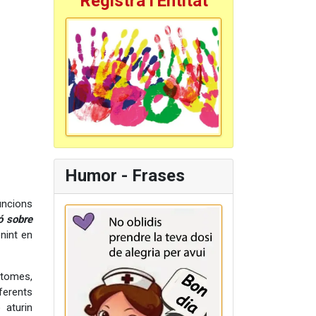
Registra l'Entitat
Humor - Frases
funcions
ó sobre
nint en
mptomes,
ferents
 aturin