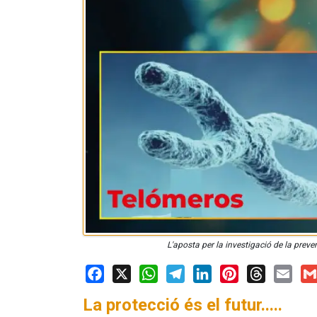
L'aposta per la investigació de la preven
Facebook
X
WhatsApp
Telegram
LinkedIn
Pinterest
Threads
Email
Gm
La protecció és el futur.....