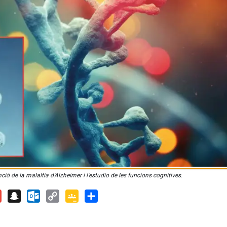
ció de la malaltia d'Alzheimer i l'estudio de les funcions cognitives.
ail
Snapchat
Outlook.com
Copy
Google
Share
Link
Classroom