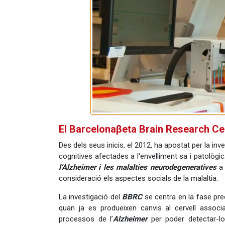
El Barcelonaβeta Brain Research Ce
Des dels seus inicis, el 2012, ha apostat per la inv
cognitives afectades a l'envelliment sa i patològic
l’Alzheimer i les malalties neurodegeneratives
a 
consideració els aspectes socials de la malaltia.
La investigació del
BBRC
se centra en la fase prec
quan ja es produeixen canvis al cervell associat
processos de l’
Alzheimer
per poder detectar-lo