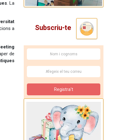
ues
. La
ersitat
Subscriu-te
cions a
eeting
paper de
tiques
Registra't