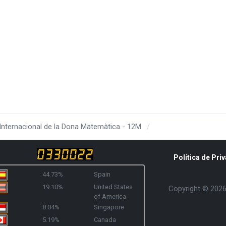
 Internacional de la Dona Matemàtica - 12M
Política de Priv
44.73%
Spain
19.10%
United States
Copyright © 2026 
of America
8.04%
Singapore
5.19%
Canada