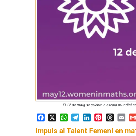
El 12 de maig se celebra a escala mundial aq
Facebook
X
WhatsApp
Telegram
LinkedIn
Pinterest
Threads
Email
Gm
Impuls al Talent Femení en mat