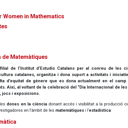
or Women in Mathematics
tes
na de Matemàtiques
lial de l’Institut d’Estudis Catalans per al conreu de les c
ltura catalanes, organitza i dona suport a activitats i iniciati
falta d’equitat de gènere que es dona actualment en el camp
Així, al voltant de la celebració del “Dia Internacional de le
jocs i exposicions.
 les
dones en la ciència
donant accés i visibilitat a la producció ci
nvestigadores en l'àmbit de les
matemàtiques
i l'
estadística
.
emàtica