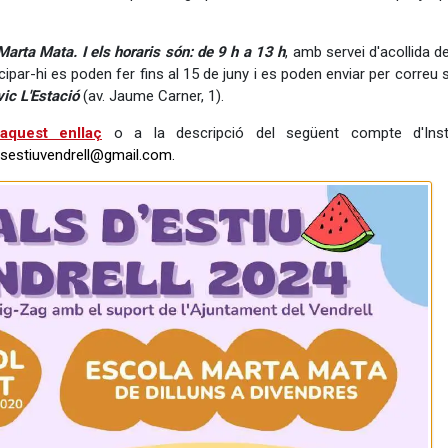
Marta Mata. I els horaris són: de 9 h a 13 h
, amb servei d'acollida d
icipar-hi es poden fer fins al 15 de juny i es poden enviar per correu 
vic L'Estació
(av. Jaume Carner, 1).
aquest enllaç
o a la descripció del següent compte d'Inst
sestiuvendrell@gmail.com.