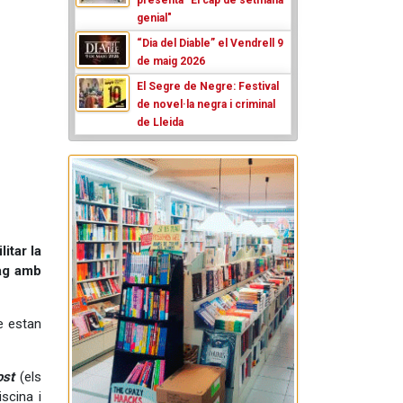
genial"
“Dia del Diable” el Vendrell 9
de maig 2026
El Segre de Negre: Festival
de novel·la negra i criminal
de Lleida
itar la
Zag amb
e estan
ost
(els
iscina i