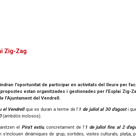
ai Zig-Zag
ndran l'oportunitat de participar en activitats del lleure per facil
 propostes estan organitzades i gestionades per l'Esplai Zig-
de l'Ajuntament del Vendrell.
u el Vendrell
que es duran a terme de l'
1 de juliol al 30 d'agost
i qu
0
(ambdós inclosos).
anitzen el
Pira't estiu
, concretament de l'
1 de juliol fins al 2 d'ag
s'inclouen dinàmiques de grup, sortides, visites culturals, platja, p