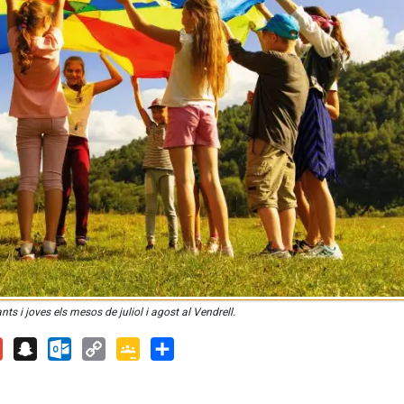
nts i joves els mesos de juliol i agost al Vendrell.
ail
Snapchat
Outlook.com
Copy
Google
Share
Link
Classroom