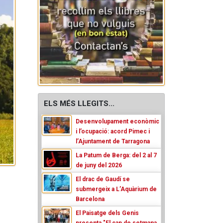
ELS MÉS LLEGITS...
Desenvolupament econòmic
i l’ocupació: acord Pimec i
l’Ajuntament de Tarragona
La Patum de Berga: del 2 al 7
de juny del 2026
El drac de Gaudí se
submergeix a L’Aquàrium de
Barcelona
El Paisatge dels Genis
presenta "El cap de setmana