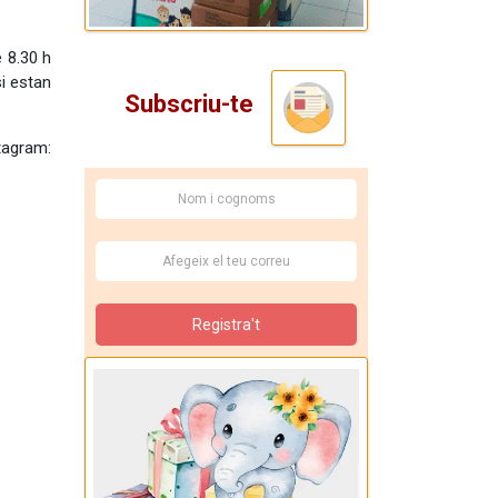
e 8.30 h
si estan
Subscriu-te
agram:
Registra't