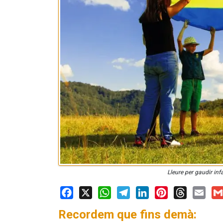
Lleure per gaudir infa
Facebook
X
WhatsApp
Telegram
LinkedIn
Pinterest
Threads
Email
Gm
Recordem que fins demà: