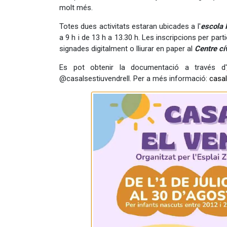
molt més.
Totes dues activitats estaran ubicades a l'
escola 
a 9 h i de 13 h a 13.30 h. Les inscripcions per part
signades digitalment o lliurar en paper al
Centre cí
Es pot obtenir la documentació a través d'
@casalsestiuvendrell. Per a més informació:
casal