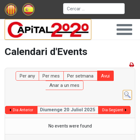
Cerca
Calendari d'Events
Per any
Per mes
Per setmana
Avui
Anar a un mes
Diumenge 20 Juliol 2025
Dia Anterior
Dia Següent
No events were found