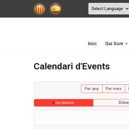
Inici
Qui Som
Calendari d'Events
Per any
Per mes
Dime
Dia Anterior