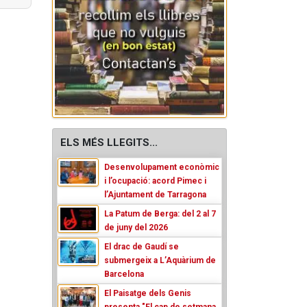
ELS MÉS LLEGITS...
Desenvolupament econòmic
i l’ocupació: acord Pimec i
l’Ajuntament de Tarragona
La Patum de Berga: del 2 al 7
de juny del 2026
El drac de Gaudí se
submergeix a L’Aquàrium de
Barcelona
El Paisatge dels Genis
presenta "El cap de setmana