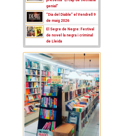
genial"
“Dia del Diable” el Vendrell 9
de maig 2026
El Segre de Negre: Festival
de novel·la negra i criminal
de Lleida