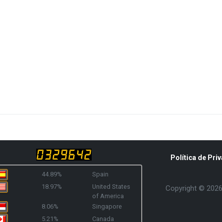
Política de Priv
44.89%
Spain
18.97%
United States
Copyright © 2026 
of America
8.06%
Singapore
5.21%
Canada