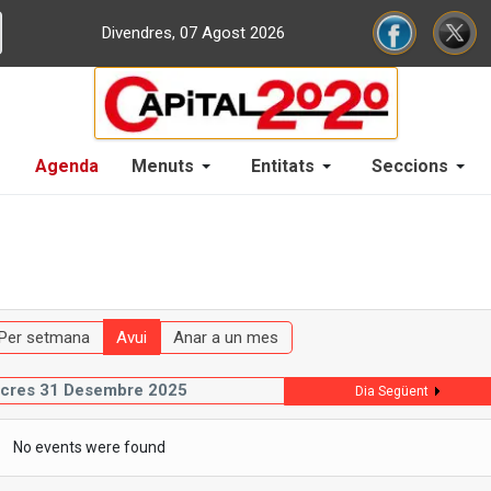
Divendres, 07 Agost 2026
Agenda
Menuts
Entitats
Seccions
Per setmana
Avui
Anar a un mes
cres 31 Desembre 2025
Dia Següent
No events were found