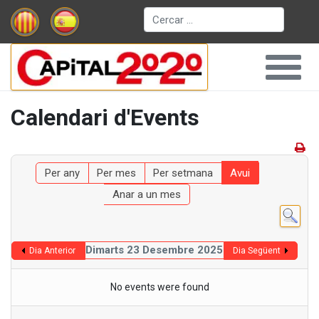
Cerca
Calendari d'Events
Per any
Per mes
Per setmana
Avui
Anar a un mes
Dimarts 23 Desembre 2025
Dia Anterior
Dia Següent
No events were found