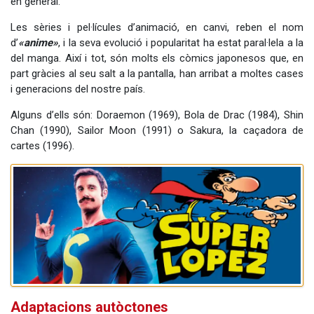
en general.
Les sèries i pel·lícules d’animació, en canvi, reben el nom
d’
«anime»
, i la seva evolució i popularitat ha estat paral·lela a la
del manga. Així i tot, són molts els còmics japonesos que, en
part gràcies al seu salt a la pantalla, han arribat a moltes cases
i generacions del nostre país.
Alguns d’ells són: Doraemon (1969), Bola de Drac (1984), Shin
Chan (1990), Sailor Moon (1991) o Sakura, la caçadora de
cartes (1996).
Adaptacions autòctones