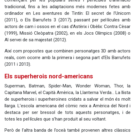
tradicional, fins a les adaptacions més modernes fetes amb
ordinador en Les aventures de Tintín: El secret de l’Unicorn
(2011), o Els Barrufets 3 (2017); passant per pel·lícules amb
actors de carn i ossos en el cas d’Astèrix i Obèlix: Contra Cèsar
(1999), Missió Cleòpatra (2002), en els Jocs Olímpics (2008) o
Al servei de sa majestat (2012).
Així com propostes que combinen personatges 3D amb actors
reals, com ocorre amb la primera i segona part d’Els Barrufets
(2011 i 2013).
Els superherois nord-americans
Superman, Batman, Spider-Man, Wonder Woman, Thor, la
Capitana Marvel, el Capità Amèrica, la Llanterna Verda… La llista
de superherois i superheroïnes cridats a salvar el món és molt
llarga. L’escola americana del còmic neix a Amèrica del Nord i
destaca per ser bressol de tots aquests personatges, i de
totes les pel·lícules que s’han produït al seu voltant.
Però de l’altra banda de l’oceà també provenen altres clàssics