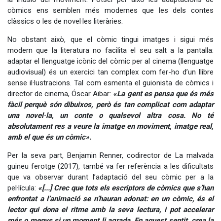
còmics ens semblen més modernes que les dels contes
clàssics o les de novel·les literàries.
No obstant això, que el còmic tingui imatges i sigui més
modern que la literatura no facilita el seu salt a la pantalla:
adaptar el llenguatge icònic del còmic per al cinema (llenguatge
audiovisual) és un exercici tan complex com fer-ho d’un llibre
sense il·lustracions. Tal com esmenta el guionista de còmics i
director de cinema, Óscar Aibar:
«La gent es pensa que és més
fàcil perquè són dibuixos, però és tan complicat com adaptar
una novel·la, un conte o qualsevol altra cosa. No té
absolutament res a veure la imatge en moviment, imatge real,
amb el que és un còmic».
Per la seva part, Benjamin Renner, codirector de La malvada
guineu ferotge (2017), també va fer referència a les dificultats
que va observar durant l’adaptació del seu còmic per a la
pel·lícula:
«[...] Crec que tots els escriptors de còmics que s’han
enfrontat a l’animació se n’hauran adonat: en un còmic, és el
lector qui dona el ritme amb la seva lectura, i pot accelerar
més o menys si un moment li agrada. En aquest sentit, crea la