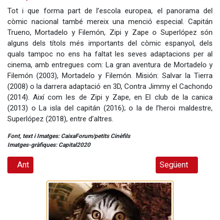
Tot i que forma part de l’escola europea, el panorama del
còmic nacional també mereix una menció especial. Capitán
Trueno, Mortadelo y Filemón, Zipi y Zape o Superlópez són
alguns dels títols més importants del còmic espanyol, dels
quals tampoc no ens ha faltat les seves adaptacions per al
cinema, amb entregues com: La gran aventura de Mortadelo y
Filemón (2003), Mortadelo y Filemón. Misión: Salvar la Tierra
(2008) o la darrera adaptació en 3D, Contra Jimmy el Cachondo
(2014). Així com les de Zipi y Zape, en El club de la canica
(2013) o La isla del capitán (2016); o la de l’heroi maldestre,
Superlópez (2018), entre d’altres.
Font, text i Imatges: CaixaForum/petits Cinèfils
Imatges-gràfiques: Capital2020
Article anterior: El Parc Juràssic a Tarragona
Article següent: 
Ant
Següent