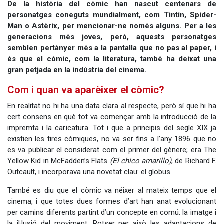
De la història del còmic han nascut centenars de
personatges coneguts mundialment, com Tintín, Spider-
Man o Astèrix, per mencionar-ne només alguns. Per a les
generacions més joves, però, aquests personatges
semblen pertànyer més a la pantalla que no pas al paper, i
és que el còmic, com la literatura, també ha deixat una
gran petjada en la indústria del cinema.
Com i quan va aparèixer el còmic?
En realitat no hi ha una data clara al respecte, però sí que hi ha
cert consens en què tot va començar amb la introducció de la
impremta i la caricatura. Tot i que a principis del segle XIX ja
existien les tires còmiques, no va ser fins a l’any 1896 que no
es va publicar el considerat com el primer del gènere; era The
Yellow Kid in McFadden’s Flats
(El chico amarillo)
, de Richard F.
Outcault, i incorporava una novetat clau: el globus.
També es diu que el còmic va néixer al mateix temps que el
cinema, i que totes dues formes d’art han anat evolucionant
per camins diferents partint d’un concepte en comú: la imatge i
la il·lusió del moviment. Potser per això les adaptacions de