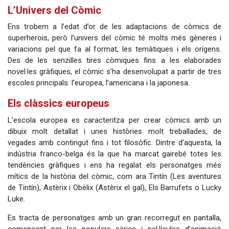
L’Univers del Còmic
Ens trobem a l’edat d’or de les adaptacions de còmics de
superherois, però l’univers del còmic té molts més gèneres i
variacions pel que fa al format, les temàtiques i els orígens.
Des de les senzilles tires còmiques fins a les elaborades
novel·les gràfiques, el còmic s’ha desenvolupat a partir de tres
escoles principals: l’europea, l’americana i la japonesa.
Els clàssics europeus
L’escola europea es caracteritza per crear còmics amb un
dibuix molt detallat i unes històries molt treballades, de
vegades amb contingut fins i tot filosòfic. Dintre d’aquesta, la
indústria franco-belga és la que ha marcat gairebé totes les
tendències gràfiques i ens ha regalat els personatges més
mítics de la història del còmic, com ara Tintín (Les aventures
de Tintín), Astèrix i Obèlix (Astèrix el gal), Els Barrufets o Lucky
Luke.
Es tracta de personatges amb un gran recorregut en pantalla,
començant per les populars sèries i pel·lícules d’animació