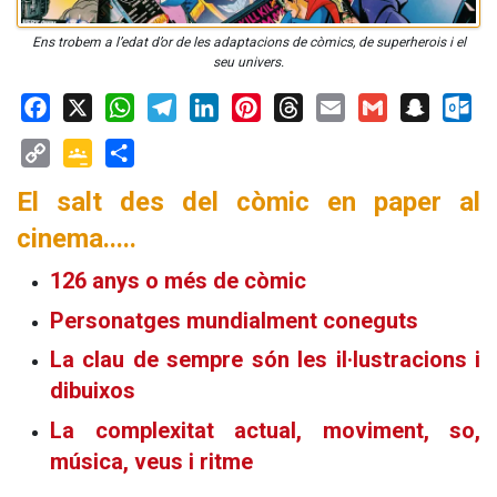
Ens trobem a l’edat d’or de les adaptacions de còmics, de superherois i el
seu univers.
Facebook
X
WhatsApp
Telegram
LinkedIn
Pinterest
Threads
Email
Gmail
Snapchat
Outloo
Copy
Google
Share
El salt des del còmic en paper al
Link
Classroom
cinema.....
126 anys o més de còmic
Personatges mundialment coneguts
La clau de sempre són les il·lustracions i
dibuixos
La complexitat actual, moviment, so,
música, veus i ritme